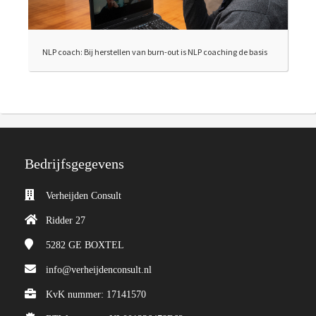
NLP coach: Bij herstellen van burn-out is NLP coaching de basis
Bedrijfsgegevens
Verheijden Consult
Ridder 27
5282 GE
BOXTEL
info@verheijdenconsult.nl
KvK nummer: 17141570